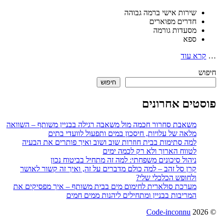
שירות אישי ברמה גבוהה
חדרים מפוארים
מסעדות גורמה
ספא
…
קרא עוד
חיפוש
חיפוש
פוסטים אחרונים
משאבת סחרור חכמה מול משאבה רגילה בבניין משותף – השוואה
מלאה של עלויות, חיסכון במים ותפעול לוועדי בתים
למה סתימות בבית חוזרות שוב ושוב ואיך פותרים את הבעיה
לטווח הארוך ולא רק לכמה ימים
ניהול סיכונים משפחתי: למה זה מתחיל בביטוח נכון
קרן סל זהב – למה כולם מדברים על זה, ואיך זה קשור לאושר
ולחופש הכלכלי שלי?
מערכת סולארית לחימום מים בבית משותף – איך מפסיקים את
המריבות בבניין ומתחילים ליהנות ממים חמים
Code-inconnu
© 2026