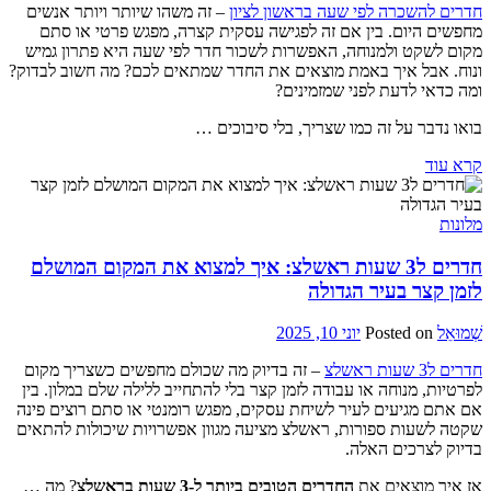
חדרים להשכרה לפי שעה בראשון לציון
– זה משהו שיותר ויותר אנשים
מחפשים היום. בין אם זה לפגישה עסקית קצרה, מפגש פרטי או סתם
מקום לשקט ולמנוחה, האפשרות לשכור חדר לפי שעה היא פתרון גמיש
ונוח. אבל איך באמת מוצאים את החדר שמתאים לכם? מה חשוב לבדוק?
ומה כדאי לדעת לפני שמזמינים?
בואו נדבר על זה כמו שצריך, בלי סיבוכים …
קרא עוד
מלונות
חדרים ל3 שעות ראשלצ: איך למצוא את המקום המושלם
לזמן קצר בעיר הגדולה
שְׁמוּאֵל
Posted on
יוני 10, 2025
חדרים ל3 שעות ראשלצ
– זה בדיוק מה שכולם מחפשים כשצריך מקום
לפרטיות, מנוחה או עבודה לזמן קצר בלי להתחייב ללילה שלם במלון. בין
אם אתם מגיעים לעיר לשיחת עסקים, מפגש רומנטי או סתם רוצים פינה
שקטה לשעות ספורות, ראשלצ מציעה מגוון אפשרויות שיכולות להתאים
בדיוק לצרכים האלה.
אז איך מוצאים את
החדרים הטובים ביותר ל-3 שעות בראשלצ
? מה …