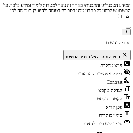
המידע הטכנולוגי והתכנותי באתר זה נועד למטרות לימוד ומידע בלבד. על
המשתמש לבחון כל פתרון טכני בסביבה בטוחה ולהיוועץ במומחה לפי
הצורך!
תפריט נגישות
close
פתיחה וסגירה של תפריט הנגישות
keyboard
ניווט מקלדת
visibility_off
ביטול אנימציות / הבהובים
nights_stay
Contrast
format_size
הגדלת טקסט
text_fields
הקטנת טקסט
font_download
גופן קריא
title
סימון כותרות
link
סימון קישורים ולחצנים